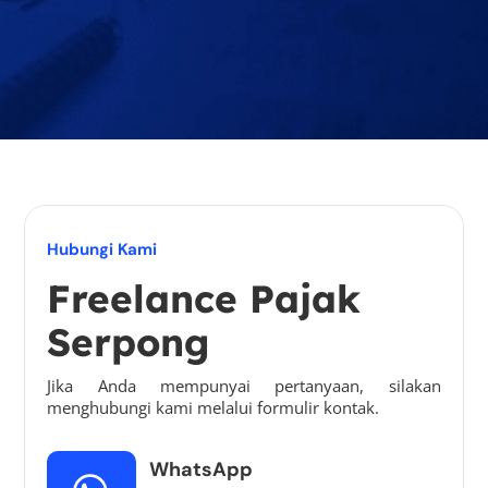
Hubungi Kami
Freelance Pajak
Serpong
Jika Anda mempunyai pertanyaan, silakan
menghubungi kami melalui formulir kontak.
WhatsApp