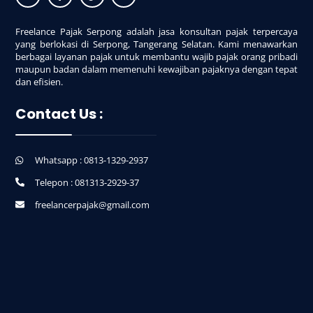
Freelance Pajak Serpong adalah jasa konsultan pajak terpercaya
yang berlokasi di Serpong, Tangerang Selatan. Kami menawarkan
berbagai layanan pajak untuk membantu wajib pajak orang pribadi
maupun badan dalam memenuhi kewajiban pajaknya dengan tepat
dan efisien.
Contact Us :
Whatsapp : 0813-1329-2937
Telepon : 081313-2929-37
freelancerpajak@gmail.com