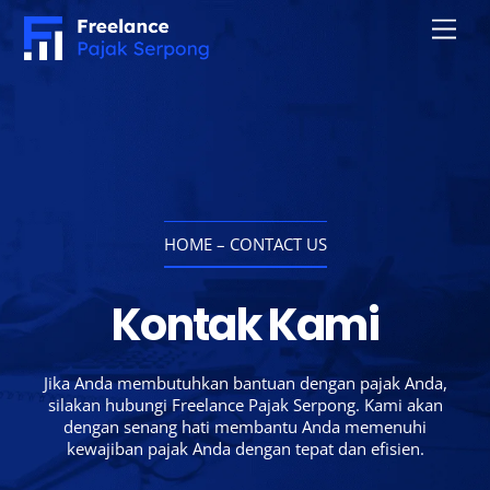
Skip
Men
to
content
HOME – CONTACT US
Kontak Kami
Jika Anda membutuhkan bantuan dengan pajak Anda,
silakan hubungi Freelance Pajak Serpong. Kami akan
dengan senang hati membantu Anda memenuhi
kewajiban pajak Anda dengan tepat dan efisien.