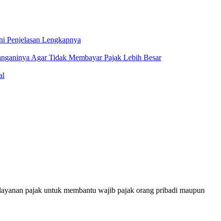
Ini Penjelasan Lengkapnya
anganinya Agar Tidak Membayar Pajak Lebih Besar
al
i layanan pajak untuk membantu wajib pajak orang pribadi maupun