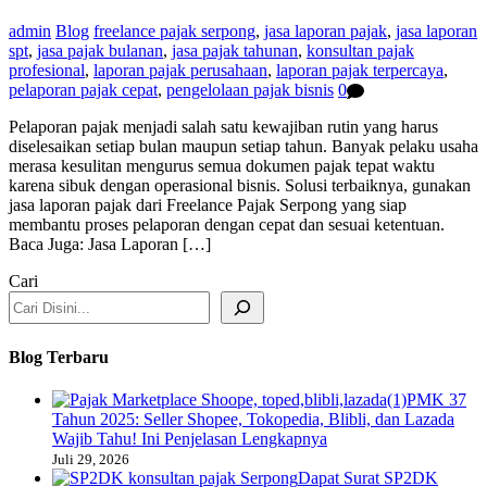
admin
Blog
freelance pajak serpong
,
jasa laporan pajak
,
jasa laporan
spt
,
jasa pajak bulanan
,
jasa pajak tahunan
,
konsultan pajak
profesional
,
laporan pajak perusahaan
,
laporan pajak terpercaya
,
pelaporan pajak cepat
,
pengelolaan pajak bisnis
0
Pelaporan pajak menjadi salah satu kewajiban rutin yang harus
diselesaikan setiap bulan maupun setiap tahun. Banyak pelaku usaha
merasa kesulitan mengurus semua dokumen pajak tepat waktu
karena sibuk dengan operasional bisnis. Solusi terbaiknya, gunakan
jasa laporan pajak dari Freelance Pajak Serpong yang siap
membantu proses pelaporan dengan cepat dan sesuai ketentuan.
Baca Juga: Jasa Laporan […]
Cari
Blog Terbaru
PMK 37
Tahun 2025: Seller Shopee, Tokopedia, Blibli, dan Lazada
Wajib Tahu! Ini Penjelasan Lengkapnya
Juli 29, 2026
Dapat Surat SP2DK