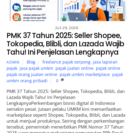
Juli 29, 2026
PMK 37 Tahun 2025: Seller Shopee,
Tokopedia, Blibli, dan Lazada Wajib
Tahu! Ini Penjelasan Lengkapnya
Blog
freelance pajak serpong
,
jasa laporan
ADMIN
pajak
,
jasa pajak umkm
,
pajak jualan online
,
pajak online
,
pajak orang jualan online
,
pajak umkm marketplace
,
pajak
umkm orang pribadi
0
PMK 37 Tahun 2025: Seller Shopee, Tokopedia, Blibli, dan
Lazada Wajib Tahu! Ini Penjelasan
LengkapnyaPerkembangan bisnis digital di Indonesia
semakin pesat. Jutaan pelaku UMKM kini memanfaatkan
marketplace seperti Shopee, Tokopedia, Blibli, dan Lazada
untuk menjual produknya. Seiring dengan perkembangan
tersebut, pemerintah menerbitkan PMK Nomor 37 Tahun
2025 yang mengatur mekanisme pemungutan PPh Pasal