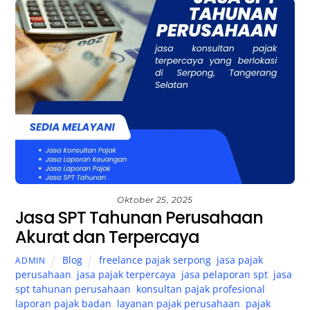
Oktober 25, 2025
Jasa SPT Tahunan Perusahaan
Akurat dan Terpercaya
Blog
freelance pajak serpong
,
jasa pajak
ADMIN
perusahaan
,
jasa pajak terpercaya
,
jasa pelaporan spt
,
jasa
spt tahunan perusahaan
,
konsultan pajak profesional
,
laporan pajak badan
,
layanan pajak perusahaan
,
pajak