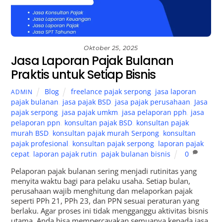
Oktober 25, 2025
Jasa Laporan Pajak Bulanan
Praktis untuk Setiap Bisnis
Blog
freelance pajak serpong
,
jasa laporan
ADMIN
pajak bulanan
,
jasa pajak BSD
,
jasa pajak perusahaan
,
Jasa
pajak serpong
,
jasa pajak umkm
,
jasa pelaporan pph
,
jasa
pelaporan ppn
,
konsultan pajak BSD
,
konsultan pajak
murah BSD
,
konsultan pajak murah Serpong
,
konsultan
pajak profesional
,
konsultan pajak serpong
,
laporan pajak
cepat
,
laporan pajak rutin
,
pajak bulanan bisnis
0
Pelaporan pajak bulanan sering menjadi rutinitas yang
menyita waktu bagi para pelaku usaha. Setiap bulan,
perusahaan wajib menghitung dan melaporkan pajak
seperti PPh 21, PPh 23, dan PPN sesuai peraturan yang
berlaku. Agar proses ini tidak mengganggu aktivitas bisnis
utama, Anda bisa mempercayakan semuanya kepada jasa