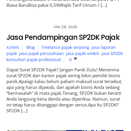
Biasa BaruBisa pakai 0,5%Wajib Tarif Umum / […]
Mei 28, 2026
Jasa Pendampingan SP2DK Pajak
Blog
freelance pajak serpong
,
jasa laporan
ADMIN
pajak
,
jasa pajak perusahaan
,
jasa pajak umkm
,
jasa SP2DK
,
konsultan pajak profesional
0
Dapat Surat SP2DK Pajak? Jangan Panik Dulu! Menerima
surat SP2DK dari kantor pajak sering bikin pemilik bisnis
panik.Apalagi kalau belum paham maksud surat tersebut,
apa yang harus dijawab, dan apakah bisnis Anda sedang
“bermasalah” di mata pajak.Tenang, SP2DK bukan berarti
Anda langsung kena denda atau diperiksa. Namun, surat
ini tetap harus ditanggapi dengan serius.Apa Itu SP2DK?
SP2DK […]