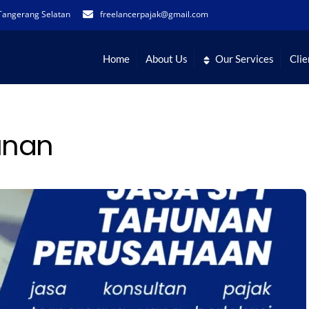
Tangerang Selatan
freelancerpajak@gmail.com
Home
About Us
Our Services
Clie
unan