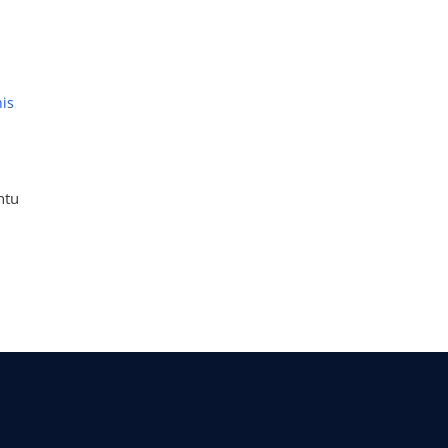
is
,
ntu