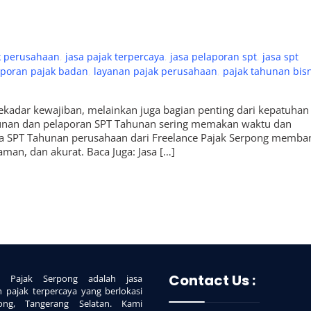
k perusahaan
,
jasa pajak terpercaya
,
jasa pelaporan spt
,
jasa spt
aporan pajak badan
,
layanan pajak perusahaan
,
pajak tahunan bisn
ekadar kewajiban, melainkan juga bagian penting dari kepatuhan
sunan dan pelaporan SPT Tahunan sering memakan waktu dan
jasa SPT Tahunan perusahaan dari Freelance Pajak Serpong memba
man, dan akurat. Baca Juga: Jasa […]
Contact Us :
ce Pajak Serpong adalah jasa
n pajak terpercaya yang berlokasi
ong, Tangerang Selatan. Kami