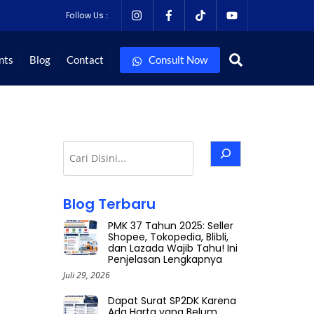
Follow Us :
Search
nts
Blog
Contact
Consult Now
Cari
Blog Terbaru
PMK 37 Tahun 2025: Seller
Shopee, Tokopedia, Blibli,
dan Lazada Wajib Tahu! Ini
Penjelasan Lengkapnya
Juli 29, 2026
Dapat Surat SP2DK Karena
Ada Harta yang Belum