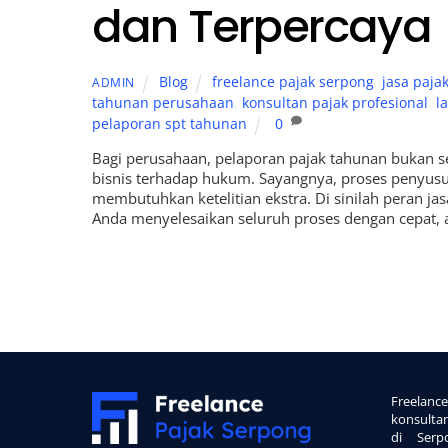
dan Terpercaya
Blog
freelance pajak serpong
,
jasa paja
ADMIN
tahunan perusahaan
,
konsultan pajak profesional
,
l
pelaporan spt tahunan
0
Bagi perusahaan, pelaporan pajak tahunan bukan s
bisnis terhadap hukum. Sayangnya, proses penyu
membutuhkan ketelitian ekstra. Di sinilah peran 
Anda menyelesaikan seluruh proses dengan cepat, a
Back
To
Freelan
Top
konsulta
di Serp