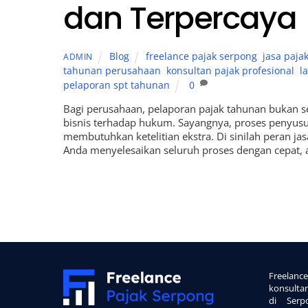
dan Terpercaya
Blog
freelance pajak serpong
,
jasa paja
ADMIN
tahunan perusahaan
,
konsultan pajak profesional
,
l
pelaporan spt tahunan
0
Bagi perusahaan, pelaporan pajak tahunan bukan s
bisnis terhadap hukum. Sayangnya, proses penyu
membutuhkan ketelitian ekstra. Di sinilah peran 
Anda menyelesaikan seluruh proses dengan cepat, a
Back
To
Freelan
Top
konsulta
di Serp