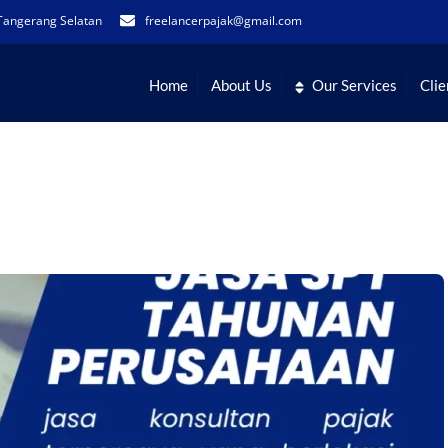
Tangerang Selatan
freelancerpajak@gmail.com
Home
About Us
Our Services
Clie