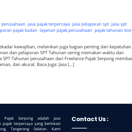
k perusahaan
,
jasa pajak terpercaya
,
jasa pelaporan spt
,
jasa spt
aporan pajak badan
,
layanan pajak perusahaan
,
pajak tahunan bisn
ekadar kewajiban, melainkan juga bagian penting dari kepatuhan
sunan dan pelaporan SPT Tahunan sering memakan waktu dan
jasa SPT Tahunan perusahaan dari Freelance Pajak Serpong memba
man, dan akurat. Baca Juga: Jasa […]
Contact Us :
ce Pajak Serpong adalah jasa
n pajak terpercaya yang berlokasi
ong, Tangerang Selatan. Kami