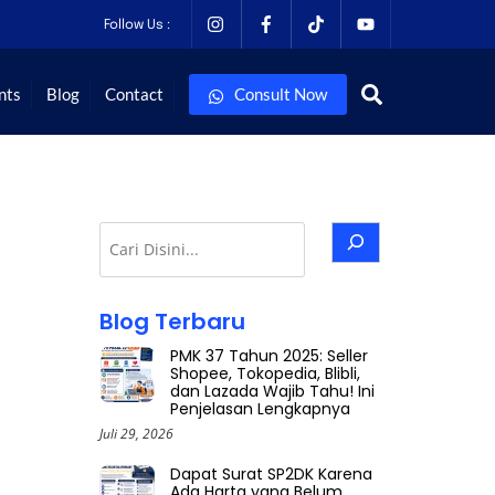
Follow Us :
Search
nts
Blog
Contact
Consult Now
Cari
Blog Terbaru
PMK 37 Tahun 2025: Seller
Shopee, Tokopedia, Blibli,
dan Lazada Wajib Tahu! Ini
Penjelasan Lengkapnya
Juli 29, 2026
Dapat Surat SP2DK Karena
Ada Harta yang Belum