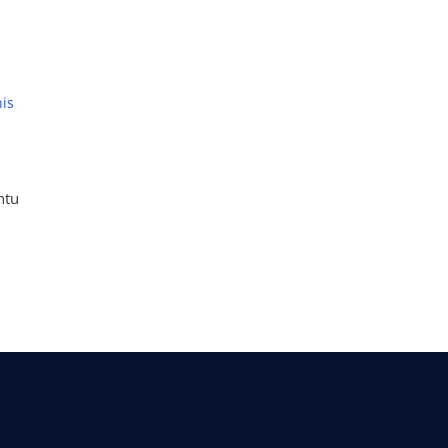
is
,
ntu