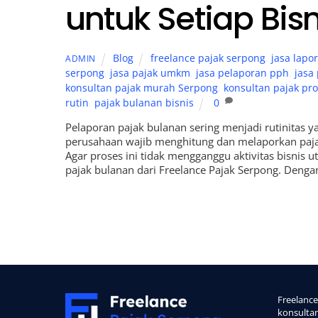
untuk Setiap Bisn
Blog
freelance pajak serpong
,
jasa lapo
ADMIN
serpong
,
jasa pajak umkm
,
jasa pelaporan pph
,
jasa
konsultan pajak murah Serpong
,
konsultan pajak pro
rutin
,
pajak bulanan bisnis
0
Pelaporan pajak bulanan sering menjadi rutinitas y
perusahaan wajib menghitung dan melaporkan pajak
Agar proses ini tidak mengganggu aktivitas bisni
pajak bulanan dari Freelance Pajak Serpong. Denga
Back
To
Freelan
Top
konsulta