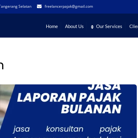
Tangerang Selatan
freelancerpajak@gmail.com
Home
About Us
Our Services
Clie
h