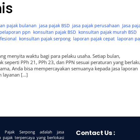
is
ran pajak bulanan
,
jasa pajak BSD
,
jasa pajak perusahaan
,
Jasa paj
 pelaporan ppn
,
konsultan pajak BSD
,
konsultan pajak murah BSD
,
fesional
,
konsultan pajak serpong
,
laporan pajak cepat
,
laporan pa
ang menyita waktu bagi para pelaku usaha. Setiap bulan,
 seperti PPh 21, PPh 23, dan PPN sesuai peraturan yang berlaku
s utama, Anda bisa mempercayakan semuanya kepada jasa laporan
n layanan […]
Contact Us :
ce Pajak Serpong adalah jasa
n pajak terpercaya yang berlokasi