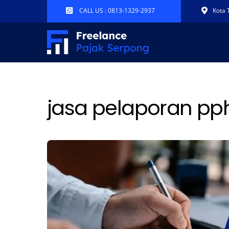
Skip
CALL US : 0813-1329-2937
Kota 
to
content
jasa pelaporan pp