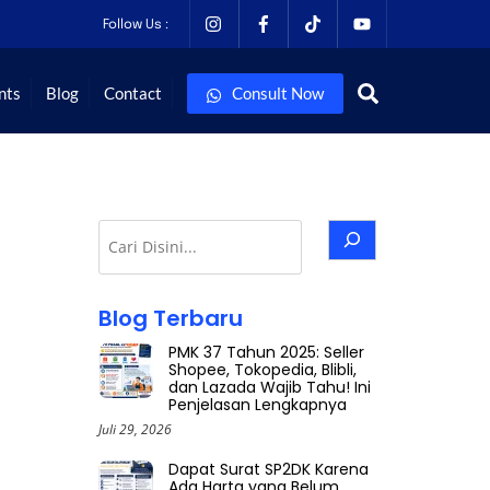
Follow Us :
Search
nts
Blog
Contact
Consult Now
Cari
Blog Terbaru
PMK 37 Tahun 2025: Seller
Shopee, Tokopedia, Blibli,
dan Lazada Wajib Tahu! Ini
Penjelasan Lengkapnya
Juli 29, 2026
Dapat Surat SP2DK Karena
Ada Harta yang Belum