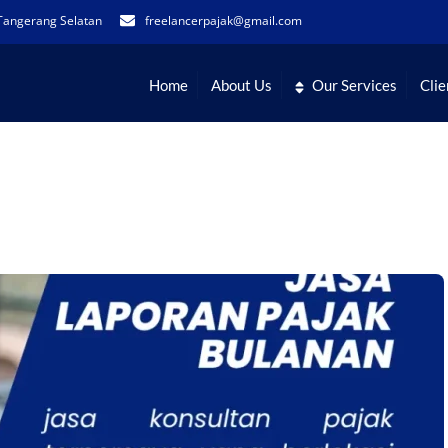
Tangerang Selatan
freelancerpajak@gmail.com
Home
About Us
Our Services
Clie