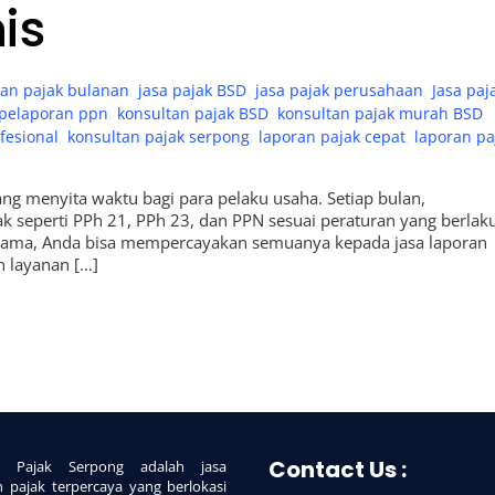
is
ran pajak bulanan
,
jasa pajak BSD
,
jasa pajak perusahaan
,
Jasa paj
 pelaporan ppn
,
konsultan pajak BSD
,
konsultan pajak murah BSD
,
fesional
,
konsultan pajak serpong
,
laporan pajak cepat
,
laporan pa
ang menyita waktu bagi para pelaku usaha. Setiap bulan,
 seperti PPh 21, PPh 23, dan PPN sesuai peraturan yang berlaku
s utama, Anda bisa mempercayakan semuanya kepada jasa laporan
n layanan […]
Contact Us :
ce Pajak Serpong adalah jasa
n pajak terpercaya yang berlokasi