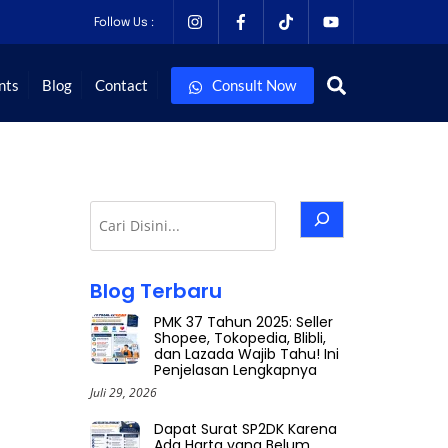
Follow Us :
Search
nts
Blog
Contact
Consult Now
Cari
Blog Terbaru
PMK 37 Tahun 2025: Seller
Shopee, Tokopedia, Blibli,
dan Lazada Wajib Tahu! Ini
Penjelasan Lengkapnya
Juli 29, 2026
Dapat Surat SP2DK Karena
Ada Harta yang Belum