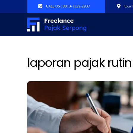
Skip
CALL US : 0813-1329-2937
Kota 
to
content
laporan pajak rutin