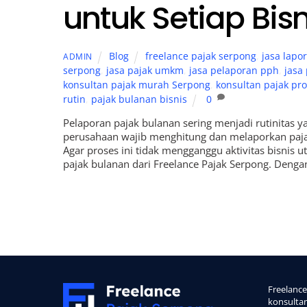
untuk Setiap Bisn
Blog
freelance pajak serpong
,
jasa lapo
ADMIN
serpong
,
jasa pajak umkm
,
jasa pelaporan pph
,
jasa
konsultan pajak murah Serpong
,
konsultan pajak pro
rutin
,
pajak bulanan bisnis
0
Pelaporan pajak bulanan sering menjadi rutinitas y
perusahaan wajib menghitung dan melaporkan pajak
Agar proses ini tidak mengganggu aktivitas bisni
pajak bulanan dari Freelance Pajak Serpong. Denga
Back
To
Freelan
Top
konsulta